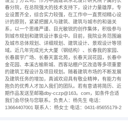
设立了分公司。作为中国建筑东北设计研究院下属的长
春分院，在总院强大的技术支持下，设计力量雄厚，专
业设置齐全，综合实力较强，在工作中一直贯彻精心设
计的原则，紧紧把握人与建筑、建筑与城市的和谐关
系，以一个思维严谨、目光敏锐的创作集体，积极参与
到城市规划和建筑设计事业中。目前，我院业务范围遍
及城市总体规划、详细规划、建筑设计、景观设计等领
域。近几年完成光大大厦（钢结构）、长春我的家园、
长春晨宇广场、长春天富北苑，长春天润花园，长春中
金花园、本溪古榆新城、西客站棚户区改造等多项重要
的建筑工程设计及项目规划。随着建筑市场的不断发展
及建筑任务的增加，真诚欢迎具有敬业精神，有能力有
抱负的优秀人才加入我们的团队。若有意请将简历、近
期作品发送至邮箱dby-cczp@163。com，如条件合适
我们会尽快与您联系。负责人：杨先生 电话：
13664407001 联系人：杨女士 电话：0431-85655179-2