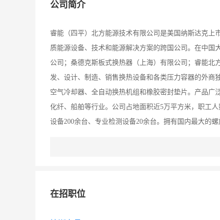
公司简介
睿能（四平）北方能源技术有限公司是美国纳斯达克上市公司Smar
质能源设备、技术和能源解决方案的跨国公司。在中国大陆地区
公司；桑德克斯板式换热器（上海）有限公司；睿能北方
发、设计、制造、销售换热设备和各类压力容器的外商
空气冷却器、全自动换热机组和橡胶密封垫片。产品广
化纤、船舶等行业。公司占地面积近5万平方米，职工人数
设备200余台、专业检测设备20余台。拥有国内最大的螺
条的能力。现因业务发展需要，急需招聘以下人员：
在招职位