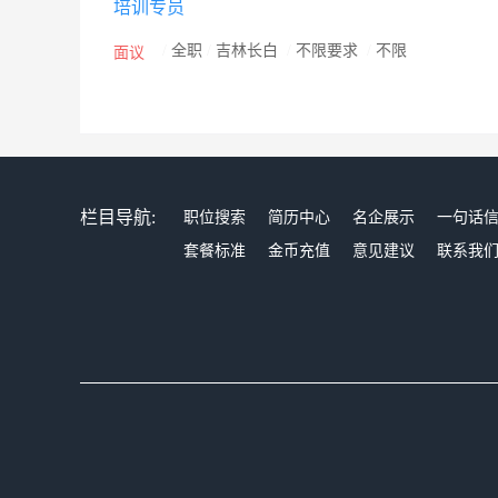
培训专员
/
全职
/
吉林长白
/
不限要求
/
不限
面议
栏目导航:
职位搜索
简历中心
名企展示
一句话
套餐标准
金币充值
意见建议
联系我