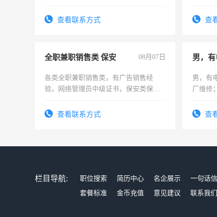
可为个人、门店、单位、企业拍摄短视
频，培训手机拍摄剪辑，教你玩转抖
查看联系方式
查
音！你也可以成为拍摄达人！你也可以
成为拍摄达人！
全职兼职销售类 保安
08月07日
男，有
各类全职兼职销售类，有广告销售经
男，有
验，网络管理员中级证书，保安类保安
厂维修
队长，形象岗或幼儿园保安，维修水电
上，枣
有高低压电工证和十几年工作经验
电话
查看联系方式
查
栏目导航:
职位搜索
简历中心
名企展示
一句话
套餐标准
金币充值
意见建议
联系我