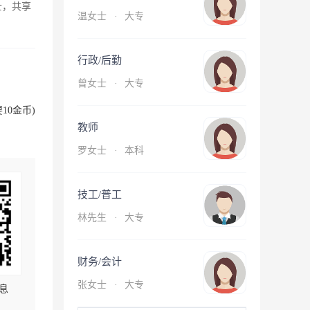
士，共享
温女士
·
大专
行政/后勤
曾女士
·
大专
10金币)
教师
罗女士
·
本科
技工/普工
林先生
·
大专
财务/会计
张女士
·
大专
息