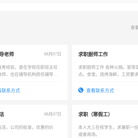
查
导老师
08月07日
求职厨师工作
教育经验，曾在学校任职班主任
求职厨师工作 各种火锅。家常
教师，也在辅导机构担任辅导教
点。食堂。烧烤海鲜，工资要求6
周一至周五辅导老师的工作
上
看联系方式
查看联系方式
洁
08月07日
求职（寒假工）
洁活，公司的标准，优惠的价
本人大三在校学生，求兼职一
或者商场。