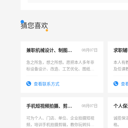
猜您喜欢
兼职机械设计、制图、设备改造
08月07日
求职辅
急之所急，想之所想。愿把本人多年非
本人有
标设备设计、改造、工艺优化、图纸制
及任课
作和分解的经验与您分享。 真诚合作，
师，求
结识有识之士，共享未来。
查看联系方式
查
手机短视频拍摄、剪辑、抖音快手
08月07日
个人保
可为个人、门店、单位、企业拍摄短视
诚揽保
频，培训手机拍摄剪辑，教你玩转抖音
格。