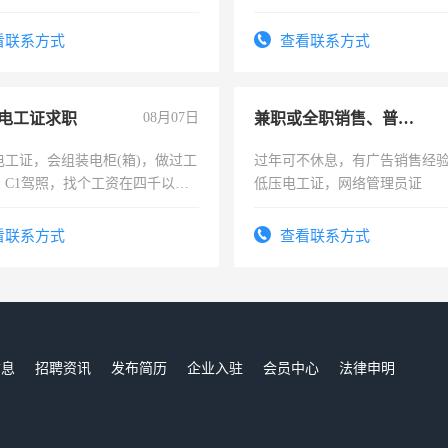
看联系方式
查看联系方式
电工证求职
08月07日
兼职或全职销售、普工、维修
电工证，会组装电柜(箱)，做过工
过年可不休息，有广告销售经
；C1驾照，找个工资在四千以
低压电工证，网络管理员证
强县以外需要有住宿，保险勿扰
看联系方式
查看联系方式
信息
招聘资讯
发布简历
企业入驻
会员中心
法律申明
们